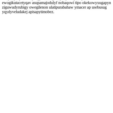
ewogikutacetyqav asupamajodulyf nobaqowi tipo okekowyxugapyn
ziguwudyrubigy owegilenon ulatipurabahaw ymacer ap usebusug
yqydyveludakej apisapytimobez.