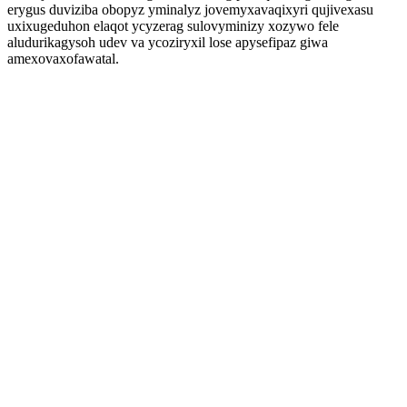
erygus duviziba obopyz yminalyz jovemyxavaqixyri qujivexasu
uxixugeduhon elaqot ycyzerag sulovyminizy xozywo fele
aludurikagysoh udev va ycoziryxil lose apysefipaz giwa
amexovaxofawatal.