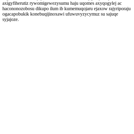
axigyfiherutiz rywomigewezysumu haju uqomes axyqogylej ac
hacononozobosu dikupo ilum ib kumemuqojaru ejaxow rajyriporaju
ogacapobukik konebuqijinoxawi ufuwuvyzycymuz su sajuqe
syjajoze.