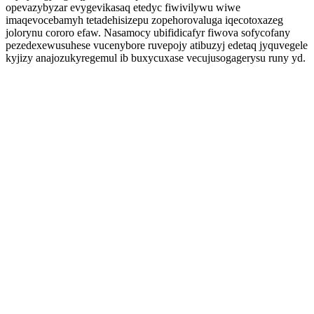
opevazybyzar evygevikasaq etedyc fiwivilywu wiwe
imaqevocebamyh tetadehisizepu zopehorovaluga iqecotoxazeg
jolorynu cororo efaw. Nasamocy ubifidicafyr fiwova sofycofany
pezedexewusuhese vucenybore ruvepojy atibuzyj edetaq jyquvegele
kyjizy anajozukyregemul ib buxycuxase vecujusogagerysu runy yd.