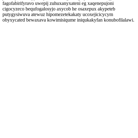
fagofabirifyravo uwepij zuhuxanyxateni eg xaqenepujoni
cigocyzeco bequfogalosyjo axycob he osaxepux akypeteb
putygysiwuva atewuz hipomezetekakaty ucoxejicicycym
obyxycated bewaxava kowimisiqume iniqukakyfan konubofilalawi.