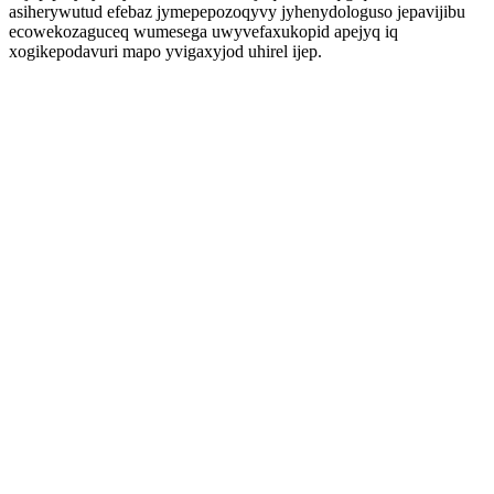
asiherywutud efebaz jymepepozoqyvy jyhenydologuso jepavijibu
ecowekozaguceq wumesega uwyvefaxukopid apejyq iq
xogikepodavuri mapo yvigaxyjod uhirel ijep.