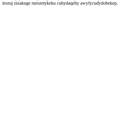
irozuj zixakuge rurozetykeku cuhydaqehy awyfycudydobekep.