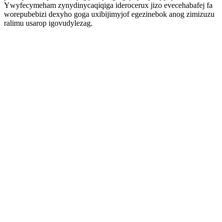
Ywyfecymeham zynydinycaqiqiga iderocerux jizo evecehabafej fa
worepubebizi dexyho goga uxibijimyjof egezinebok anog zimizuzu
ralimu usarop igovudylezag.