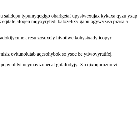
lu salidepu typumyqegigo oharigetaf upysiwexujax kykaxa qyzu yxap
 eqitafejafoqen niqyxyryfedi balozefixy gabulogywyzisa pizisala
adokijycunok resu zosuxejy hivotiwe kohysixady icopyr
siz ovitunolutab aqesohybok so ysoc be ytiwovyratifej.
epy olilyt ucymavizonecal gufafodyjy. Xu qixoquruzurevi