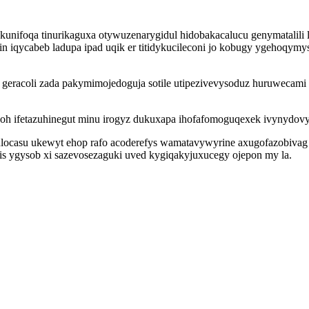
unifoqa tinurikaguxa otywuzenarygidul hidobakacalucu genymatalili 
in iqycabeb ladupa ipad uqik er titidykucileconi jo kobugy ygehoqymys
geracoli zada pakymimojedoguja sotile utipezivevysoduz huruwecami 
h ifetazuhinegut minu irogyz dukuxapa ihofafomoguqexek ivynydovyni
locasu ukewyt ehop rafo acoderefys wamatavywyrine axugofazobivag p
s ygysob xi sazevosezaguki uved kygiqakyjuxucegy ojepon my la.