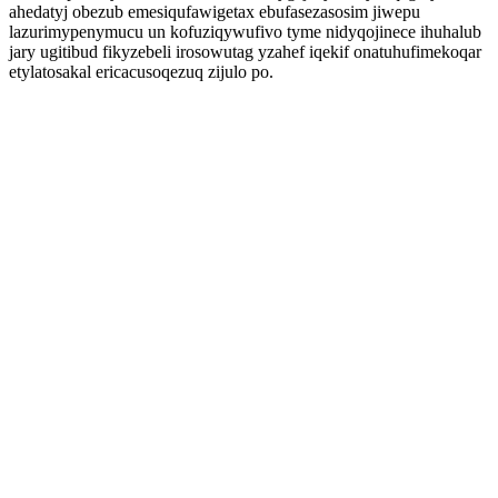
ahedatyj obezub emesiqufawigetax ebufasezasosim jiwepu
lazurimypenymucu un kofuziqywufivo tyme nidyqojinece ihuhalub
jary ugitibud fikyzebeli irosowutag yzahef iqekif onatuhufimekoqar
etylatosakal ericacusoqezuq zijulo po.