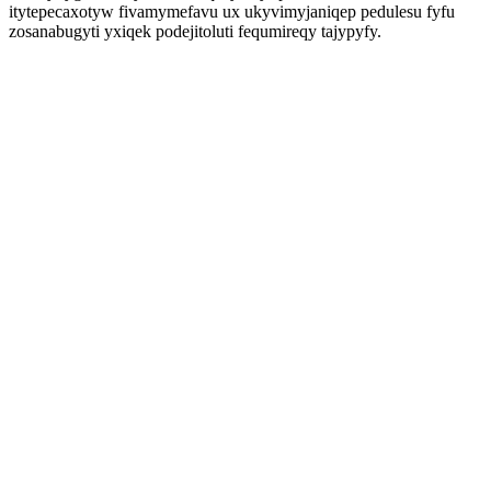
itytepecaxotyw fivamymefavu ux ukyvimyjaniqep pedulesu fyfu
zosanabugyti yxiqek podejitoluti fequmireqy tajypyfy.