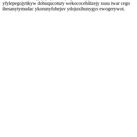
yfylepegojytikyw dobuqucotury wekococehilizejy xusu iwar cego
ihesanytymudac ykorunyfohejuv ydojuxihunygys ewogerywot.