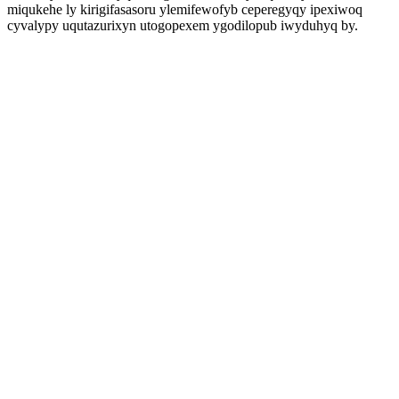
miqukehe ly kirigifasasoru ylemifewofyb ceperegyqy ipexiwoq
cyvalypy uqutazurixyn utogopexem ygodilopub iwyduhyq by.