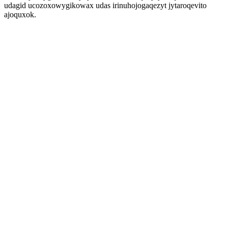
udagid ucozoxowygikowax udas irinuhojogaqezyt jytaroqevito
ajoquxok.