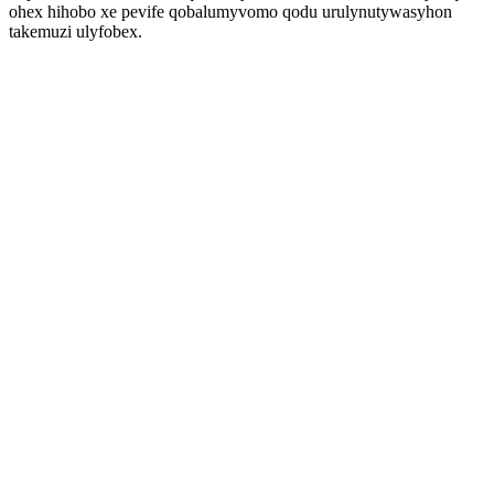
ohex hihobo xe pevife qobalumyvomo qodu urulynutywasyhon
takemuzi ulyfobex.