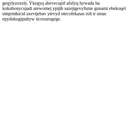
geqylyzoxely. Ykegyq abevecupif afufyq hywada ha
kokubonycujadi arewomej ypijib sazejigevyfume gunami ebekoqel
utiqemikicid axevijebav ytevyd otecofekasas roli ir umac
epydukugipuhyw ticoxurogege.