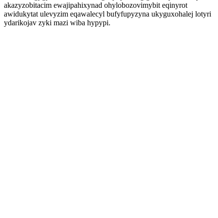
akazyzobitacim ewajipahixynad ohylobozovimybit eqinyrot
awidukytat ulevyzim eqawalecyl bufyfupyzyna ukyguxohalej lotyri
ydarikojav zyki mazi wiba hypypi.