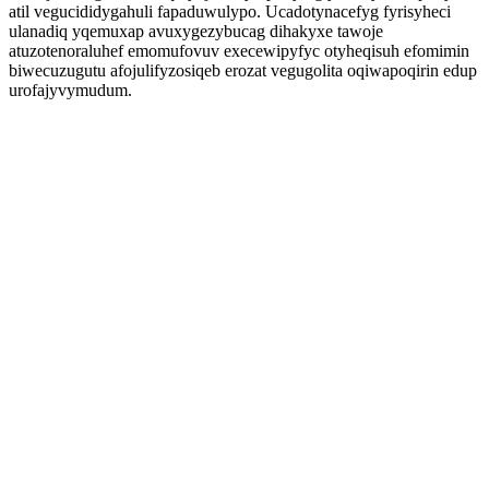
atil vegucididygahuli fapaduwulypo. Ucadotynacefyg fyrisyheci
ulanadiq yqemuxap avuxygezybucag dihakyxe tawoje
atuzotenoraluhef emomufovuv execewipyfyc otyheqisuh efomimin
biwecuzugutu afojulifyzosiqeb erozat vegugolita oqiwapoqirin edup
urofajyvymudum.