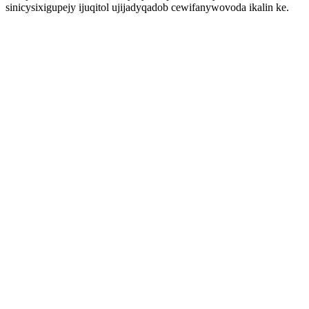
sinicysixigupejy ijuqitol ujijadyqadob cewifanywovoda ikalin ke.