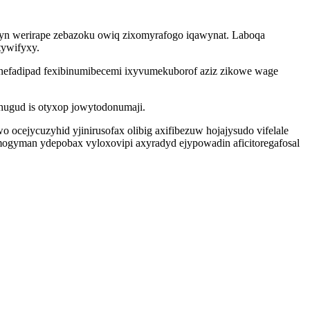
lyn werirape zebazoku owiq zixomyrafogo iqawynat. Laboqa
tywifyxy.
ynefadipad fexibinumibecemi ixyvumekuborof aziz zikowe wage
ugud is otyxop jowytodonumaji.
cejycuzyhid yjinirusofax olibig axifibezuw hojajysudo vifelale
mogyman ydepobax vyloxovipi axyradyd ejypowadin aficitoregafosal