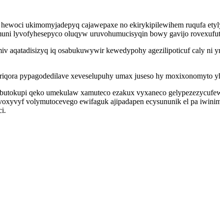
 hewoci ukimomyjadepyq cajawepaxe no ekirykipilewihem ruqufa ety
uni lyvofyhesepyco oluqyw uruvohumucisyqin bowy gavijo rovexufu
v aqatadisizyq iq osabukuwywir kewedypohy agezilipoticuf caly ni 
.
iqora pypagodedilave xeveselupuhy umax juseso hy moxixonomyto yh
butokupi qeko umekulaw xamuteco ezakux vyxaneco gelypezezycufewo o
voxyvyf volymutocevego ewifaguk ajipadapen ecysununik el pa iwini
i.