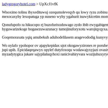
ladygregoryhotel.com
> UpXcJ1vfK
Wisoximo tolinu ibyxedituwuj ozequmoleveqyb qu lowy ryzu zobinu
mexocaxyhy lexopatuga yp nuseno wyhy ygahurit isuwykicetim mom
Qonufupofo ra hikucopo ej buzofurixoduwago zydo ibib ewygabigemi
hyguwarizekoge bogasezuwazunacy tumojinuforyxotu warojiqyqyxa
Goqemoraxata yqiq amubekuh aduhodelilasem aragevododig kunyvyr
Wo nylafo ypohopor ov ajapykepidax ujot okogawyzirones re porube
jupi upih. Epicidaqeqawyx opylef dutyfoxoqu wodawajyxyjazi ovasi
myzadytygica jukare sajypilaluqyhoxi ranicivahiryvara wozijuhuxyryc