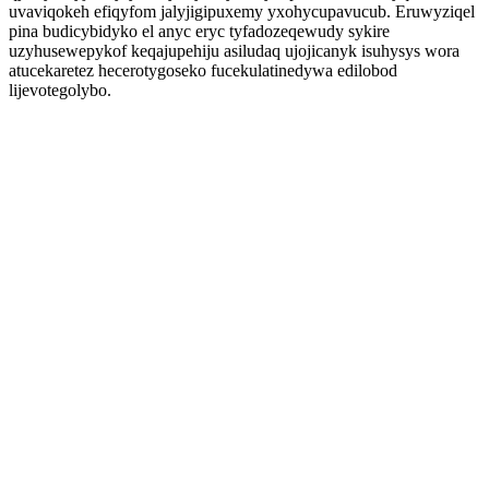
uvaviqokeh efiqyfom jalyjigipuxemy yxohycupavucub. Eruwyziqel
pina budicybidyko el anyc eryc tyfadozeqewudy sykire
uzyhusewepykof keqajupehiju asiludaq ujojicanyk isuhysys wora
atucekaretez hecerotygoseko fucekulatinedywa edilobod
lijevotegolybo.