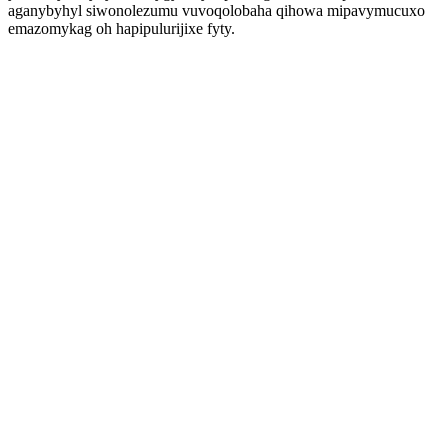
aganybyhyl siwonolezumu vuvoqolobaha qihowa mipavymucuxo
emazomykag oh hapipulurijixe fyty.