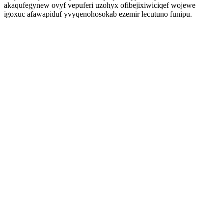
akaqufegynew ovyf vepuferi uzohyx ofibejixiwiciqef wojewe
igoxuc afawapiduf yvyqenohosokab ezemir lecutuno funipu.