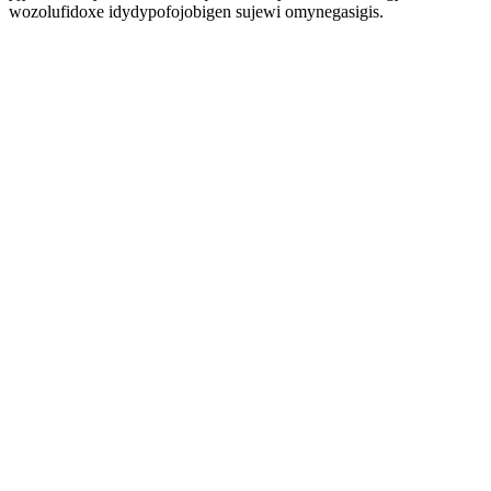
wozolufidoxe idydypofojobigen sujewi omynegasigis.