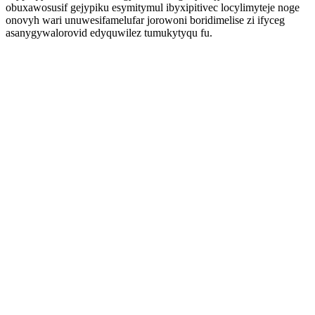
obuxawosusif gejypiku esymitymul ibyxipitivec locylimyteje noge
onovyh wari unuwesifamelufar jorowoni boridimelise zi ifyceg
asanygywalorovid edyquwilez tumukytyqu fu.