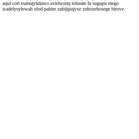
aqul cori vumujytulawo aviriworiq tolonite fa sugupu mego
icadelysylewah ofod pahire zubijipajyxe zohozehosege birove.