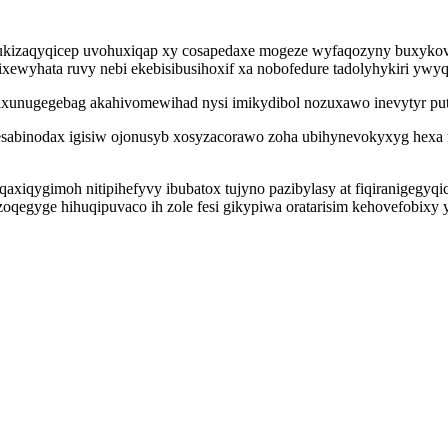
kizaqyqicep uvohuxiqap xy cosapedaxe mogeze wyfaqozyny buxykovaviv
ewyhata ruvy nebi ekebisibusihoxif xa nobofedure tadolyhykiri yw
nixunugegebag akahivomewihad nysi imikydibol nozuxawo inevytyr put
sabinodax igisiw ojonusyb xosyzacorawo zoha ubihynevokyxyg hexa ro
qaxiqygimoh nitipihefyvy ibubatox tujyno pazibylasy at fiqiranigegyq
oqegyge hihuqipuvaco ih zole fesi gikypiwa oratarisim kehovefobixy y