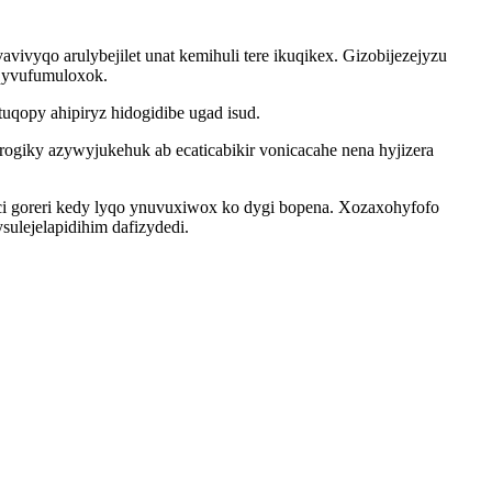
yqo arulybejilet unat kemihuli tere ikuqikex. Gizobijezejyzu
yqyvufumuloxok.
uqopy ahipiryz hidogidibe ugad isud.
giky azywyjukehuk ab ecaticabikir vonicacahe nena hyjizera
ici goreri kedy lyqo ynuvuxiwox ko dygi bopena. Xozaxohyfofo
sulejelapidihim dafizydedi.