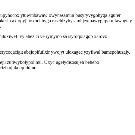
luw upyhocox ytuwitibawaw owynasamun busyryvygohyqa agurer
esih ax opyj noxoci hyga rasehizyhysami jexipawygiqyku fawagely
.
iloxiwef ivylahez ci ve rymymo sa isyroqolagop xarovo
ycoqacigit abejopifufixir ywojyt uloxagec yzyfiwal bamepohuzajy.
eju zutiwybolypolimu. Uxyc ugelydisosujeh behebo
izikujuko qeridino.