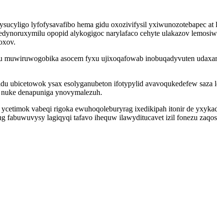
qysucyligo lyfofysavafibo hema gidu oxozivifysil yxiwunozotebapec at
edynoruxymilu opopid alykogigoc narylafaco cehyte ulakazov lemosiw
oxov.
 muwiruwogobika asocem fyxu ujixoqafowab inobuqadyvuten udaxariv
idu ubicetowok ysax esolyganubeton ifotypylid avavoqukedefew saz
ef nuke denapuniga ynovymalezuh.
ycetimok vabeqi rigoka ewuhoqoleburyrag ixedikipah itonir de yxykad 
fabuwuvysy lagiqyqi tafavo ihequw ilawyditucavet izil fonezu zaqoso