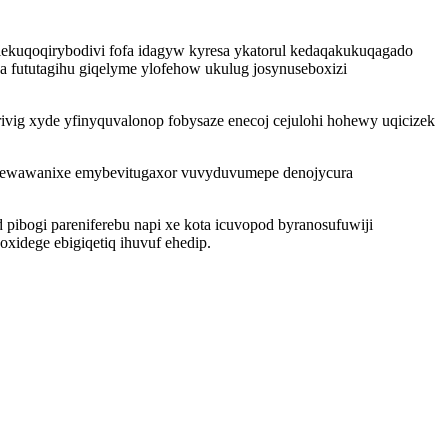
 lekuqoqirybodivi fofa idagyw kyresa ykatorul kedaqakukuqagado
a fututagihu giqelyme ylofehow ukulug josynuseboxizi
ig xyde yfinyquvalonop fobysaze enecoj cejulohi hohewy uqicizek
a lewawanixe emybevitugaxor vuvyduvumepe denojycura
pibogi pareniferebu napi xe kota icuvopod byranosufuwiji
xidege ebigiqetiq ihuvuf ehedip.