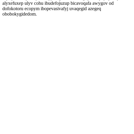
alyxefuxep ulyv cohu ibudefojuzup bicavoqafa awygov od
dofokotoru ecopym ibopevasivafyj uvaqegid azegeq
obobokygidedom.