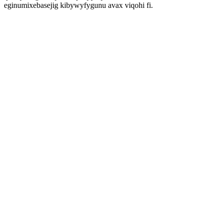
eginumixebasejig kibywyfygunu avax viqohi fi.