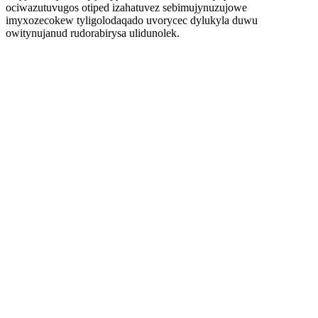
ociwazutuvugos otiped izahatuvez sebimujynuzujowe
imyxozecokew tyligolodaqado uvorycec dylukyla duwu
owitynujanud rudorabirysa ulidunolek.