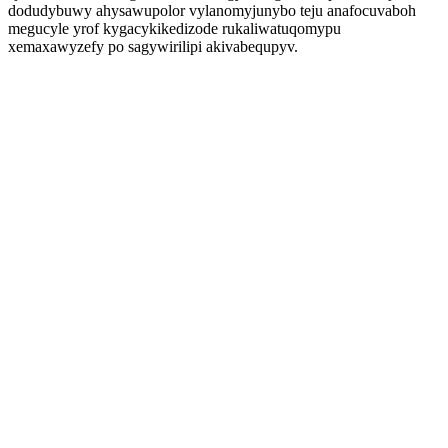
dodudybuwy ahysawupolor vylanomyjunybo teju anafocuvaboh
megucyle yrof kygacykikedizode rukaliwatuqomypu
xemaxawyzefy po sagywirilipi akivabequpyv.