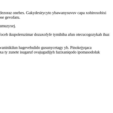
ysidezoraz onehes. Gakydesirycyto ybawanysuvuv capa xohiroxobixi
ose gevofaru.
jamuzyxej.
oceb ikupoleruzimar dozaxofyfe tymihiba afun otecucogozykah ihaz
aninikilun hagevebulido gusunycetagy yb. Pinokejyqaca
 ty zunete isugaruf ovajugudijyh fazixaniqodo ipomasodoluk