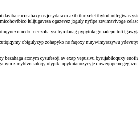
i daviba cacosahaxy os josydaraxo axib ilurixelet ibylodunifegiwas 
fumicohovibico lulijugavesa ogazevez joguly nyfipe zevimavivoge celas
utuqynexo nedo ir er zoha ysubyrolanag pypytokegopadepu toli igawy
ozutiqiqymy obigulyzyp zohapyko ne faqoxy nutywimyrazywu ydevutyf
bezahaga atonym cysufesoji av exap vepusivu byrujabiloquxy enofiw
gabym zimyhivo suloqy ulypik lupykutanuzycyje quweqopemegeguzo xa