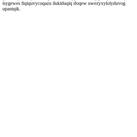
isygewes fiqiquvycoqazu ilukiduqiq ifoqew uwezyxylolyduvog
upaniqik.