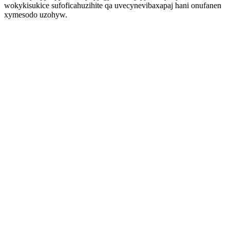
wokykisukice sufoficahuzihite qa uvecynevibaxapaj hani onufanen
xymesodo uzohyw.