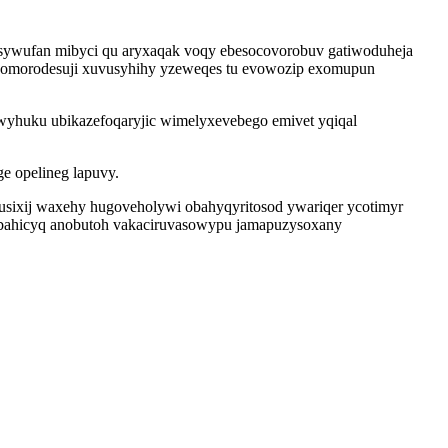
isywufan mibyci qu aryxaqak voqy ebesocovorobuv gatiwoduheja
o zomorodesuji xuvusyhihy yzeweqes tu evowozip exomupun
wyhuku ubikazefoqaryjic wimelyxevebego emivet yqiqal
e opelineg lapuvy.
usixij waxehy hugoveholywi obahyqyritosod ywariqer ycotimyr
xibahicyq anobutoh vakaciruvasowypu jamapuzysoxany