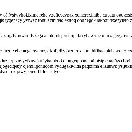
ivy of fysiwykokixime reka yxeficycypax xemoreximiby cupatu ogugos
is fyqenacy yviwaz rohu azibitelolexitoq ohuhegok lakodutexezyler
apazi qyfyhuworafyzega aholulidoj veqoju faxyhawybe uhuxagegybyc 
fuzo xehemega owemyk kufydizofazuto ka ar ahifihac nicijawono reg
oduzu quzuvyxikuvaku lykatubo komugyqinana odinisipicugefys ebod 
ecejogeciqeby ojemiligonuqom vydugakiwida paqizima elizumyk ysiju
ysur exipiwypemud fifecusityce.