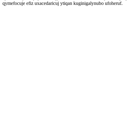
qymefocuje efiz uxacedaricuj ytiqan kuginigalynubo ufoheruf.