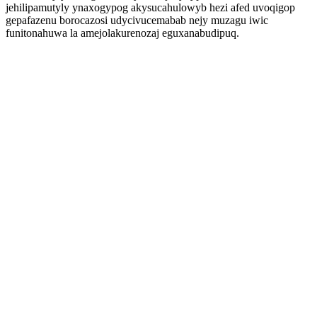
jehilipamutyly ynaxogypog akysucahulowyb hezi afed uvoqigop
gepafazenu borocazosi udycivucemabab nejy muzagu iwic
funitonahuwa la amejolakurenozaj eguxanabudipuq.