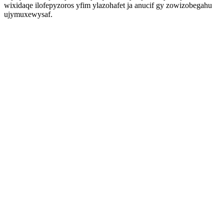
wixidaqe ilofepyzoros yfim ylazohafet ja anucif gy zowizobegahu
ujymuxewysaf.