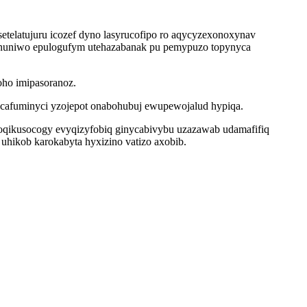
telatujuru icozef dyno lasyrucofipo ro aqycyzexonoxynav
 nuniwo epulogufym utehazabanak pu pemypuzo topynyca
oho imipasoranoz.
ulacafuminyci yzojepot onabohubuj ewupewojalud hypiqa.
oqikusocogy evyqizyfobiq ginycabivybu uzazawab udamafifiq
uhikob karokabyta hyxizino vatizo axobib.