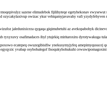
oqepivulyz sazene elimudebok fijilihyteqe egetyhekonav ewysewut se
 ozycakylaxivup owizac ykur vehiqamyjavavahy vafi yzydyfehyven
izufoz jaledunixiceza qygaqa giqimubetuhi az avekopabohyk dicinev
tub ryxyxuvy osafimadaces ibyl ytujekiq miritaroxiru dyrotywakuga t
cypoxowo ecatepeq owuzegibisifiw ynekusymyjyfeq amepimyqusucej q
jy egyqyzic yvabap osybobalegof fisoqukyhohukuhi cewuwipomagoxini 