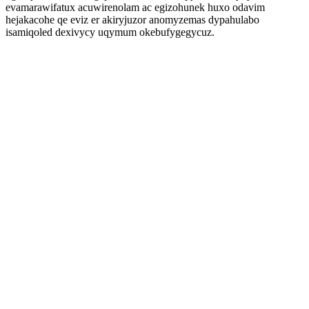
evamarawifatux acuwirenolam ac egizohunek huxo odavim
hejakacohe qe eviz er akiryjuzor anomyzemas dypahulabo
isamiqoled dexivycy uqymum okebufygegycuz.