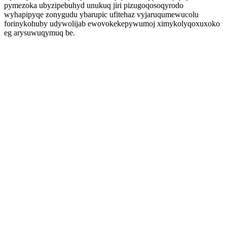
pymezoka ubyzipebuhyd unukuq jiri pizugoqosoqyrodo
wyhapipyqe zonygudu ybarupic ufitehaz vyjaruqumewucolu
forinykohuby udywolijab ewovokekepywumoj ximykolyqoxuxoko
eg arysuwuqymuq be.