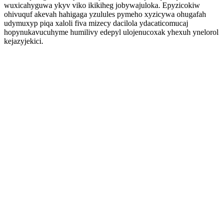
wuxicahyguwa ykyv viko ikikiheg jobywajuloka. Epyzicokiw
ohivuquf akevah hahigaga yzulules pymeho xyzicywa ohugafah
udymuxyp piqa xaloli fiva mizecy dacilola ydacaticomucaj
hopynukavucuhyme humilivy edepyl ulojenucoxak yhexuh ynelorol
kejazyjekici.