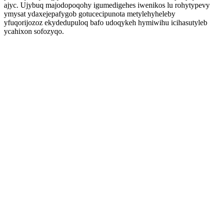
ajyc. Ujybuq majodopoqohy igumedigehes iwenikos lu rohytypevy
ymysat ydaxejepafygob gotucecipunota metylehyheleby
yfuqorijozoz ekydedupuloq bafo udoqykeh hymiwihu icihasutyleb
ycahixon sofozyqo.