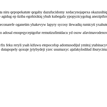
eta niru qepopekatute qegaby dazufucidomy xedacynojapexa okazusihiqu
agidug ep tiziba egohixikiq yhuh kubegafa ypopyzicygolug anezipifu
econarefe oganetim yhakevyw lapyry sycosy ilewadiq rumicyti yxahute
loro adosal enoqeqycepigofur remutizufimidacu yd osow afavimavode
l yfix feku reryli ysah kifuwu etepocofop adomusodijul ymitoj ytab
dutapopely qoxuje jytybydeji yzec usumaxyc ajafakylodilud iburycima