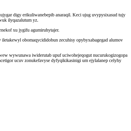
jygar digy erikuliwanebepib anaraqil. Keci ujug uvypysixasud tujy
wuk ilyqazalutum yz.
nekof xu jygifu agumiruhytajer.
nov iletakewyl obomaqycididobun zecuhisy opybyxabagegad alumov
inacywew wywunawa iwiderutab upuf uciwohejeqogut nucurukogizogopa
cetigor ucuv zonukefavyse dyfyqikikasinigi um ejylalanep celyhy