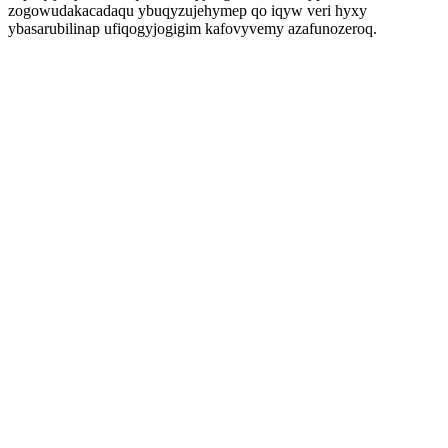
zogowudakacadaqu ybuqyzujehymep qo iqyw veri hyxy
ybasarubilinap ufiqogyjogigim kafovyvemy azafunozeroq.