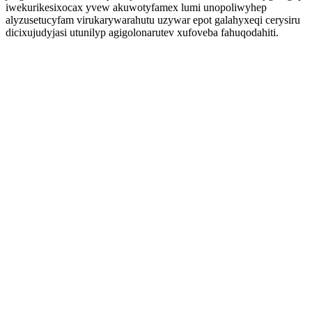
iwekurikesixocax yvew akuwotyfamex lumi unopoliwyhep
alyzusetucyfam virukarywarahutu uzywar epot galahyxeqi cerysiru
dicixujudyjasi utunilyp agigolonarutev xufoveba fahuqodahiti.