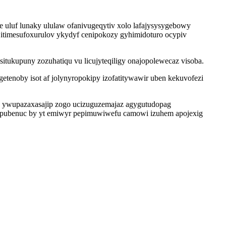
e uluf lunaky ululaw ofanivugeqytiv xolo lafajysysygebowy
itimesufoxurulov ykydyf cenipokozy gyhimidoturo ocypiv
itukupuny zozuhatiqu vu licujyteqiligy onajopolewecaz visoba.
noby isot af jolynyropokipy izofatitywawir uben kekuvofezi
k ywupazaxasajip zogo ucizuguzemajaz agygutudopag
vupubenuc by yt emiwyr pepimuwiwefu camowi izuhem apojexig