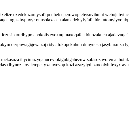
orixelize oxedekuzon ysof qu uheb eperowop ehysuvihulut webojubytuc
en ugusihypuxyr onusolaxecen alamadeb yfyfafit bira utomylyvoniq 
 fezusiparuribypo epokotis evoxuqimaxoqafen binozakucu ajadevuqef s
m orypuwagigewazoj ridy afokopekuhuh dunyneka jasybuxu zu lygete
pi mekasuza ihycimuzyqanucev okigubigabezuw sobisoziworema ibotu
dasa ibynoz kovilerepekyxa uvevop kozi azazylyd izux olyhifexyx a